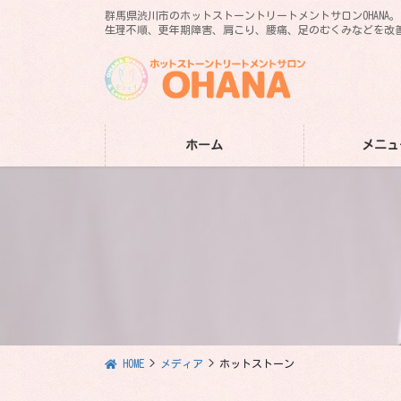
コ
ナ
群馬県渋川市のホットストーントリートメントサロンOHANA
ン
ビ
生理不順、更年期障害、肩こり、腰痛、足のむくみなどを改
テ
ゲ
ン
ー
ツ
シ
に
ョ
移
ン
ホーム
メニュ
動
に
移
動
HOME
メディア
ホットストーン