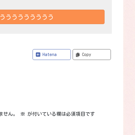
ううううううううう
Bluesky
Hatena
Copy
ません。
※
が付いている欄は必須項目です