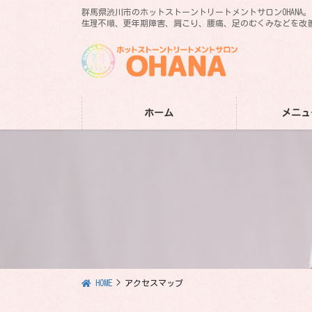
コ
ナ
群馬県渋川市のホットストーントリートメントサロンOHANA
ン
ビ
生理不順、更年期障害、肩こり、腰痛、足のむくみなどを改
テ
ゲ
ン
ー
ツ
シ
に
ョ
移
ン
ホーム
メニュ
動
に
移
動
HOME
アクセスマップ