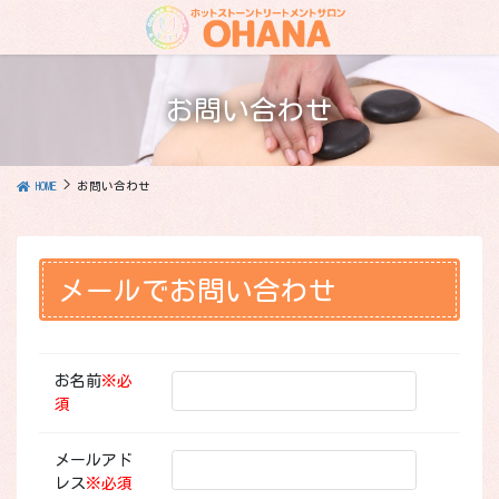
コ
ナ
ン
ビ
テ
ゲ
ン
ー
ツ
シ
お問い合わせ
に
ョ
移
ン
動
に
HOME
お問い合わせ
移
動
メールでお問い合わせ
お名前
※
必
須
メールアド
レス
※
必須