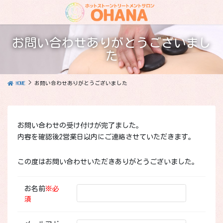
コ
ナ
ン
ビ
テ
ゲ
ン
ー
お問い合わせありがとうございまし
ツ
シ
た
に
ョ
移
ン
動
に
HOME
お問い合わせありがとうございました
移
動
お問い合わせの受け付けが完了ました。
内容を確認後2営業日以内にご連絡させていただきます。
この度はお問い合わせいただきありがとうございました。
お名前
※
必
須