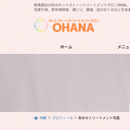
コ
ナ
群馬県渋川市のホットストーントリートメントサロンOHANA
ン
ビ
生理不順、更年期障害、肩こり、腰痛、足のむくみなどを改
テ
ゲ
ン
ー
ツ
シ
に
ョ
移
ン
ホーム
メニュ
動
に
移
動
HOME
プロフィール
あゆみトリートメント写真