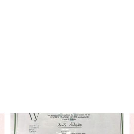
コ
ナ
ン
ビ
テ
ゲ
ン
ー
ツ
シ
sikaku5
に
ョ
移
ン
動
に
HOME
プロフィール
sikaku5
移
動